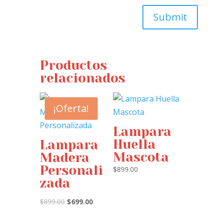
Submit
Productos
relacionados
¡Oferta!
Lampara
Huella
Lampara
Mascota
Madera
Personali
$
899.00
zada
Original
Current
$
899.00
$
699.00
price
price