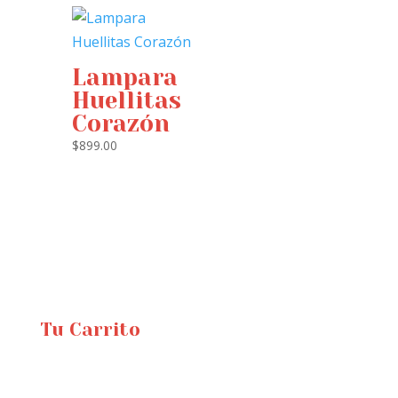
was:
is:
$899.00.
$699.00.
Lampara
Huellitas
Corazón
$
899.00
Tu Carrito